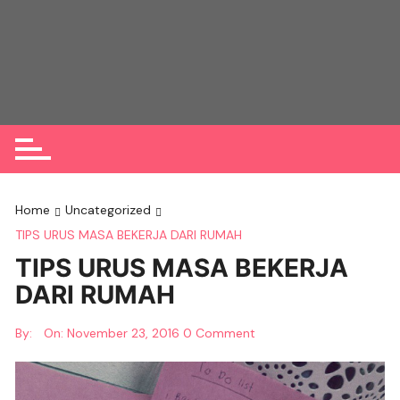
Skip
to
content
Home
Uncategorized
TIPS URUS MASA BEKERJA DARI RUMAH
TIPS URUS MASA BEKERJA
DARI RUMAH
By:
On:
November 23, 2016
0 Comment