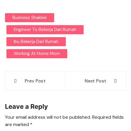
Business Shaklee
Engineer To Bekerja Dari Rumah
Ibu Bekerja Dari Rumah
Working At Home Mom
Post
Prev Post
Next Post
navigation
Leave a Reply
Your email address will not be published.
Required fields
are marked
*