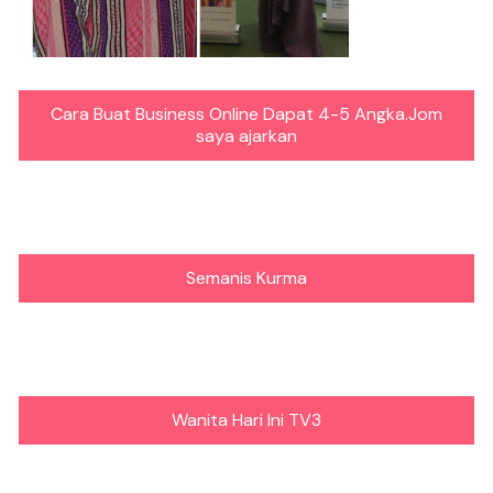
Cara Buat Business Online Dapat 4-5 Angka.Jom
saya ajarkan
Semanis Kurma
Wanita Hari Ini TV3