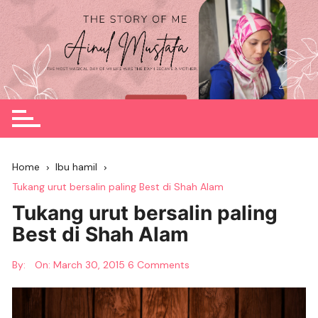
Skip
to
content
Home
Ibu hamil
Tukang urut bersalin paling Best di Shah Alam
Tukang urut bersalin paling
Best di Shah Alam
By:
On:
March 30, 2015
6 Comments