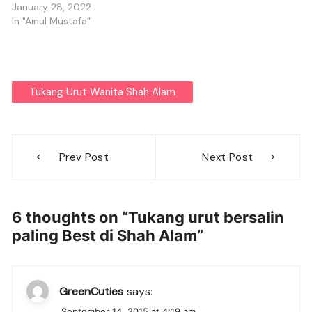
January 28, 2022
In "Ainul Mustafa"
Tukang Urut Wanita Shah Alam
Post
Prev Post
Next Post
navigation
6 thoughts on “
Tukang urut bersalin
paling Best di Shah Alam
”
GreenCuties
says:
September 14, 2015 at 4:19 am