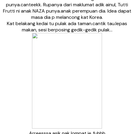
punya.canteekk. Rupanya dari maklumat adik ainul, Tutti
Frutti ni anak NAZA punya.anak perempuan dia. Idea dapat
masa dia p melancong kat Korea.
Kat belakang kedai tu pulak ada taman.cantik tau.lepas
makan, sesi berposing gedik-gedik pulak…
Arreesssa asik nak lompat je..fuhhh