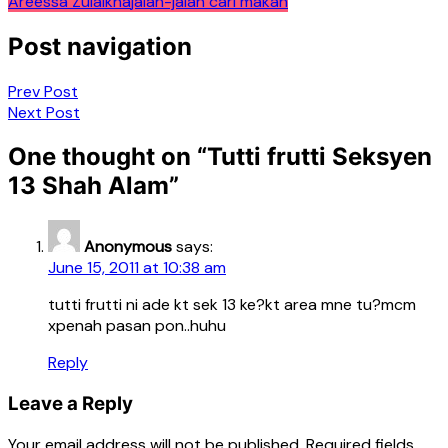
Areessa Zulaikha
jalan-jalan cari makan
Post navigation
Prev Post
Next Post
One thought on “
Tutti frutti Seksyen
13 Shah Alam
”
Anonymous
says:
June 15, 2011 at 10:38 am
tutti frutti ni ade kt sek 13 ke?kt area mne tu?mcm
xpenah pasan pon..huhu
Reply
Leave a Reply
Your email address will not be published.
Required fields