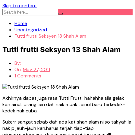
Skip to content
Home
Uncategorized
Tutti frutti Seksyen 13 Shah Alam
Tutti frutti Seksyen 13 Shah Alam
By:
On:
May 27, 2011
1 Comments
Akhirnya dapat juga rasa Tutti Frutti..hahahha sila gelak
kan ainul. orang lain dah naik muak , ainul baru terkedek-
kedek nak cuba..
Sukerr sangat sebab dah ada kat shah alam ni.so takyah la
nak p jauh-jauh kan.harus terjah tiap-tiap
minggu.sedapnyer…dah mengidam ni tau..yummy!!!