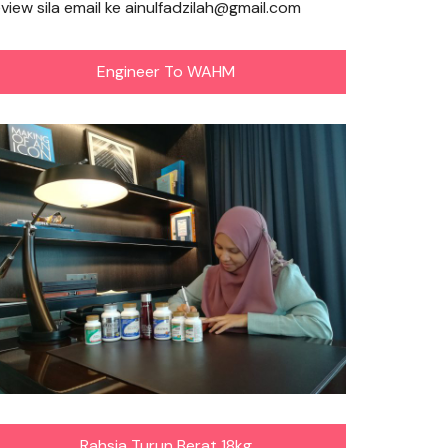
eview sila email ke ainulfadzilah@gmail.com
Engineer To WAHM
Rahsia Turun Berat 18kg