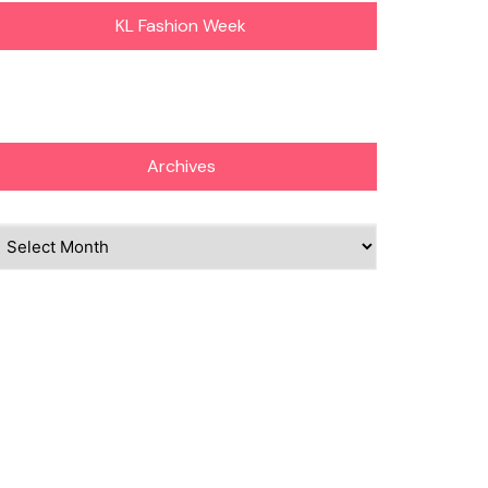
KL Fashion Week
Archives
chives