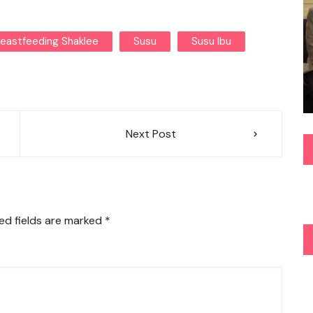
reastfeeding Shaklee
Susu
Susu Ibu
Next Post
ed fields are marked
*