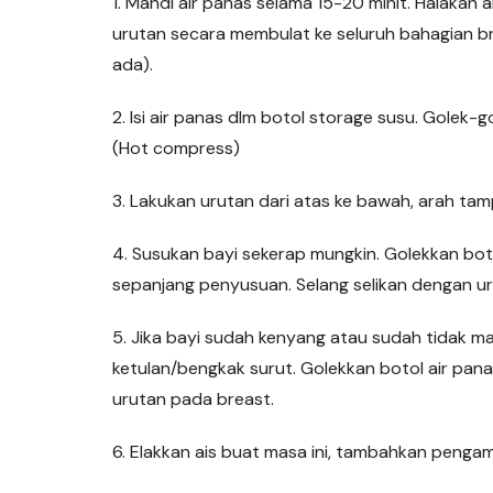
1. Mandi air panas selama 15-20 minit. Halakan
urutan secara membulat ke seluruh bahagian bre
ada).
2. Isi air panas dlm botol storage susu. Golek-
(Hot compress)
3. Lakukan urutan dari atas ke bawah, arah tamp
4. Susukan bayi sekerap mungkin. Golekkan bot
sepanjang penyusuan. Selang selikan dengan u
5. Jika bayi sudah kenyang atau sudah tidak 
ketulan/bengkak surut. Golekkan botol air pan
urutan pada breast.
6. Elakkan ais buat masa ini, tambahkan pengam