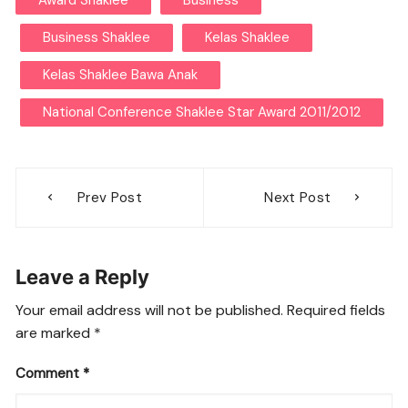
Award Shaklee
Business
Business Shaklee
Kelas Shaklee
Kelas Shaklee Bawa Anak
National Conference Shaklee Star Award 2011/2012
Post
Prev Post
Next Post
navigation
Leave a Reply
Your email address will not be published.
Required fields
are marked
*
Comment
*