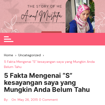
Skip
to
content
Home
Uncategorized
5 Fakta Mengenai “S” kesayangan saya yang Mungkin Anda
Belum Tahu
5 Fakta Mengenai “S”
kesayangan saya yang
Mungkin Anda Belum Tahu
By:
On:
May 26, 2015
0 Comment