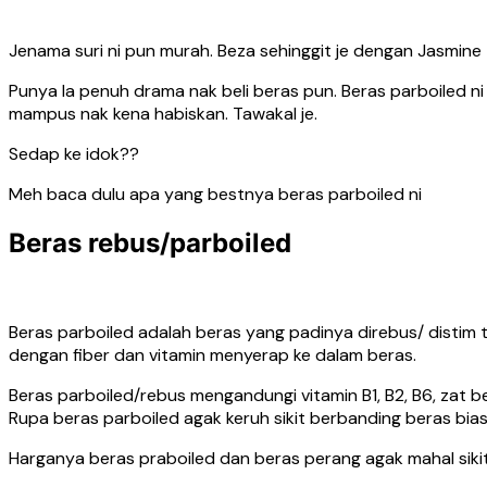
Jenama suri ni pun murah. Beza sehinggit je dengan Jasmine 
Punya la penuh drama nak beli beras pun. Beras parboiled ni
mampus nak kena habiskan. Tawakal je.
Sedap ke idok??
Meh baca dulu apa yang bestnya beras parboiled ni
Beras rebus/parboiled
Beras parboiled adalah beras yang padinya direbus/ distim t
dengan fiber dan vitamin menyerap ke dalam beras.
Beras parboiled/rebus mengandungi vitamin B1, B2, B6, zat be
Rupa beras parboiled agak keruh sikit berbanding beras biasa.
Harganya beras praboiled dan beras perang agak mahal sikit