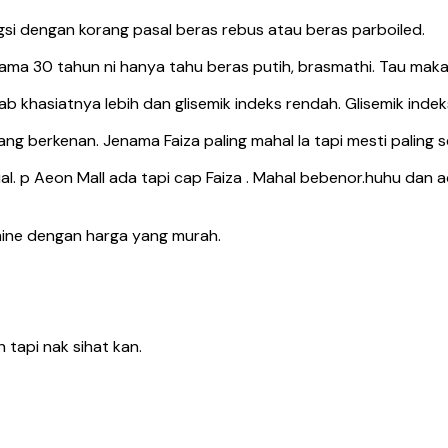
gsi dengan korang pasal beras rebus atau beras parboiled.
lama 30 tahun ni hanya tahu beras putih, brasmathi. Tau makan
 khasiatnya lebih dan glisemik indeks rendah. Glisemik indeks
yang berkenan. Jenama Faiza paling mahal la tapi mesti paling 
ual. p Aeon Mall ada tapi cap Faiza . Mahal bebenor.huhu dan 
mine dengan harga yang murah.
h tapi nak sihat kan.