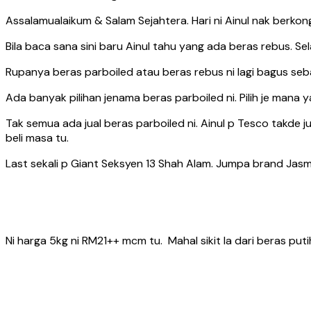
Assalamualaikum & Salam Sejahtera. Hari ni Ainul nak berkon
Bila baca sana sini baru Ainul tahu yang ada beras rebus. Se
Rupanya beras parboiled atau beras rebus ni lagi bagus sebab
Ada banyak pilihan jenama beras parboiled ni. Pilih je mana 
Tak semua ada jual beras parboiled ni. Ainul p Tesco takde j
beli masa tu.
Last sekali p Giant Seksyen 13 Shah Alam. Jumpa brand Jas
Ni harga 5kg ni RM21++ mcm tu. Mahal sikit la dari beras puti