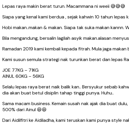
Lepas raya makin berat turun. Macammana ni weeii
😅
😅
😅
Siapa yang kenal kami berdua , sejak kahwin 10 tahun lepas
Hobi makan..makan & makan. Siapa tak suka makan kannn. Wi
Bila mengandung, bersalin lagilah asyik makan.alasan meny
Ramadan 2019 kami kembali kepada fitrah. Mula jaga makan b
Kami susun semula strategi nak turunkan berat dan lepas R
JOE 77KG – 71KG
AINUL 60KG – 56KG
Selalu lepas raya berat naik balik kan.. Bersyukur sebab kahwi
dia akan buat betul disiplin tahap tinggi punya. Huhu..
Sama macam business. Kemain susah nak ajak dia buat dulu, ke
500% dari Ainul
😆
😆
Dari Aidilfitri ke Aidiladha, kami teruskan kami punya style n