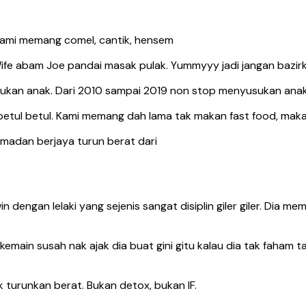
 kami memang comel, cantik, hensem
fe abam Joe pandai masak pulak. Yummyyy jadi jangan bazirk
usukan anak. Dari 2010 sampai 2019 non stop menyusukan anak
etul betul. Kami memang dah lama tak makan fast food, makan d
amadan berjaya turun berat dari
n dengan lelaki yang sejenis sangat disiplin giler giler. Dia m
main susah nak ajak dia buat gini gitu kalau dia tak faham ta
ak turunkan berat. Bukan detox, bukan IF.