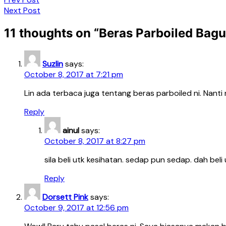
Next Post
11 thoughts on “
Beras Parboiled Bagu
Suzlin
says:
October 8, 2017 at 7:21 pm
Lin ada terbaca juga tentang beras parboiled ni. Nanti n
Reply
ainul
says:
October 8, 2017 at 8:27 pm
sila beli utk kesihatan. sedap pun sedap. dah beli
Reply
Dorsett Pink
says:
October 9, 2017 at 12:56 pm