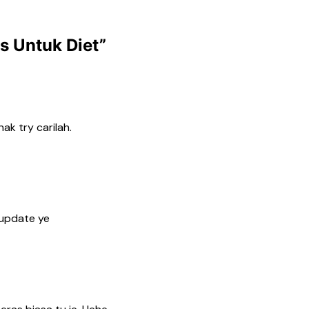
s Untuk Diet
”
ak try carilah.
 update ye