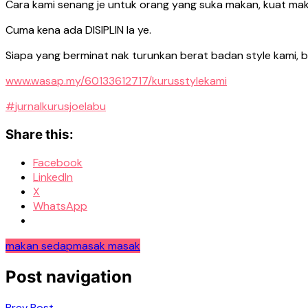
Cara kami senang je untuk orang yang suka makan, kuat ma
Cuma kena ada DISIPLIN la ye.
Siapa yang berminat nak turunkan berat badan style kami,
www.wasap.my/60133612717/kurusstylekami
#
jurnalkurusjoelabu
Share this:
Facebook
LinkedIn
X
WhatsApp
makan sedap
masak masak
Post navigation
Prev Post