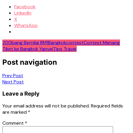
Facebook
LinkedIn
X
WhatsApp
200
bang Bernilai RM1
Bangkok
contest
Contest Menang
Tiket ke Bangkok Yanvel
Tips Travel
Post navigation
Prev Post
Next Post
Leave a Reply
Your email address will not be published.
Required fields
are marked
*
Comment
*