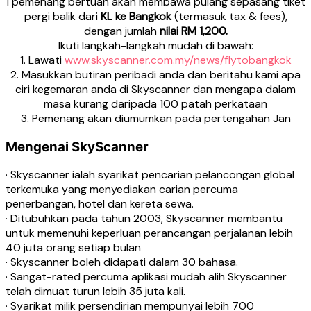
1 pemenang bertuah akan membawa pulang sepasang tiket
pergi balik dari
KL ke Bangkok
(termasuk tax & fees),
dengan jumlah
nilai RM 1,200.
Ikuti langkah-langkah mudah di bawah:
1. Lawati
www.skyscanner.com.my/news/flytobangkok
2. Masukkan butiran peribadi anda dan beritahu kami apa
ciri kegemaran anda di Skyscanner dan mengapa dalam
masa kurang daripada 100 patah perkataan
3. Pemenang akan diumumkan pada pertengahan Jan
Mengenai SkyScanner
· Skyscanner ialah syarikat pencarian pelancongan global
terkemuka yang menyediakan carian percuma
penerbangan, hotel dan kereta sewa.
· Ditubuhkan pada tahun 2003, Skyscanner membantu
untuk memenuhi keperluan perancangan perjalanan lebih
40 juta orang setiap bulan
· Skyscanner boleh didapati dalam 30 bahasa.
· Sangat-rated percuma aplikasi mudah alih Skyscanner
telah dimuat turun lebih 35 juta kali.
· Syarikat milik persendirian mempunyai lebih 700