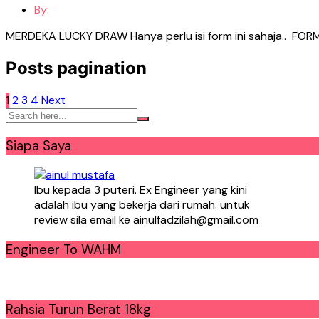
By:
MERDEKA LUCKY DRAW Hanya perlu isi form ini sahaja.. FORM
Posts pagination
1
2
3
4
Next
Siapa Saya
Ibu kepada 3 puteri. Ex Engineer yang kini
adalah ibu yang bekerja dari rumah. untuk
review sila email ke ainulfadzilah@gmail.com
Engineer To WAHM
Rahsia Turun Berat 18kg