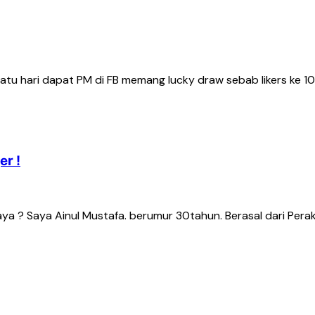
atu hari dapat PM di FB memang lucky draw sebab likers ke 100
er !
aya ? Saya Ainul Mustafa. berumur 30tahun. Berasal dari Perak. 