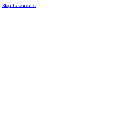
Skip to content