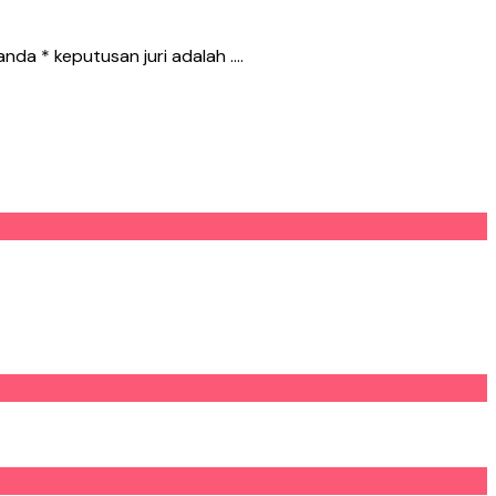
da * keputusan juri adalah ….