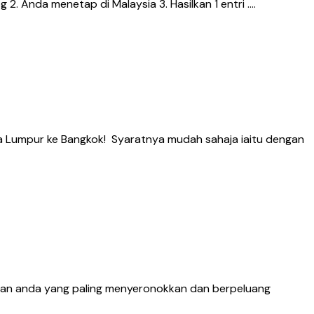
Anda menetap di Malaysia 3. Hasilkan 1 entri ….
a Lumpur ke Bangkok! Syaratnya mudah sahaja iaitu dengan
tian anda yang paling menyeronokkan dan berpeluang