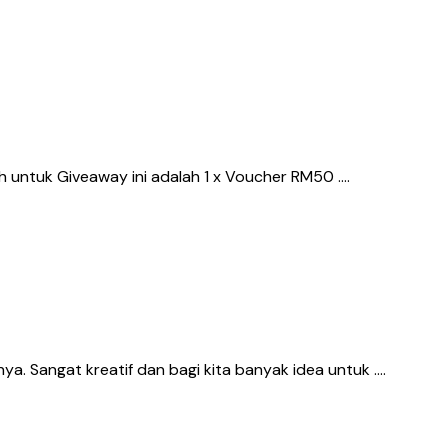
 untuk Giveaway ini adalah 1 x Voucher RM50 ….
ya. Sangat kreatif dan bagi kita banyak idea untuk ….