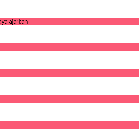
ya ajarkan