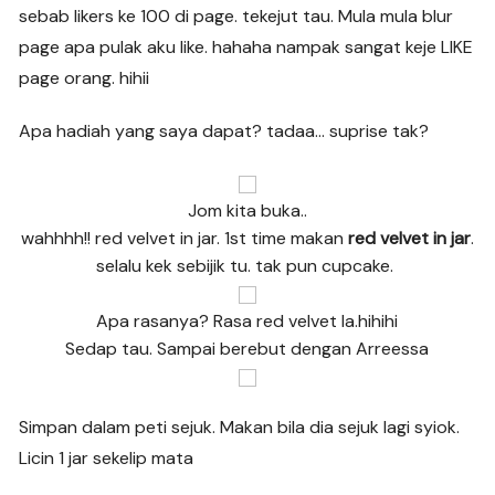
sebab likers ke 100 di page. tekejut tau. Mula mula blur
page apa pulak aku like. hahaha nampak sangat keje LIKE
page orang. hihii
Apa hadiah yang saya dapat? tadaa… suprise tak?
Jom kita buka..
wahhhh!! red velvet in jar. 1st time makan
red velvet in jar
.
selalu kek sebijik tu. tak pun cupcake.
Apa rasanya? Rasa red velvet la.hihihi
Sedap tau. Sampai berebut dengan Arreessa
Simpan dalam peti sejuk. Makan bila dia sejuk lagi syiok.
Licin 1 jar sekelip mata