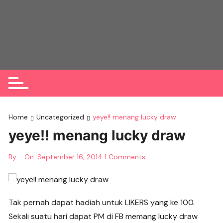
Skip
to
content
Home
Uncategorized
yeye!! menang lucky draw
yeye!! menang lucky draw
By:
On:
September 16, 2014
1 Comments
Tak pernah dapat hadiah untuk LIKERS yang ke 100.
Sekali suatu hari dapat PM di FB memang lucky draw