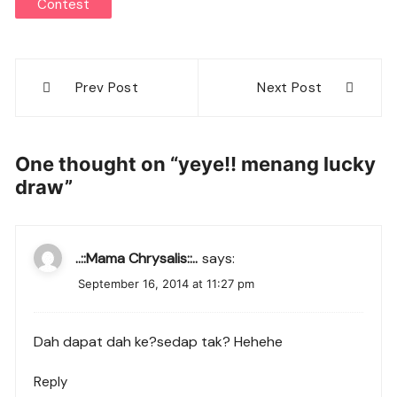
Contest
Post
Prev Post
Next Post
navigation
One thought on “
yeye!! menang lucky
draw
”
..::Mama Chrysalis::..
says:
September 16, 2014 at 11:27 pm
Dah dapat dah ke?sedap tak? Hehehe
Reply