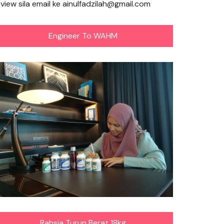
eview sila email ke ainulfadzilah@gmail.com
Engineer To WAHM
Rahsia Turun Berat 18kg