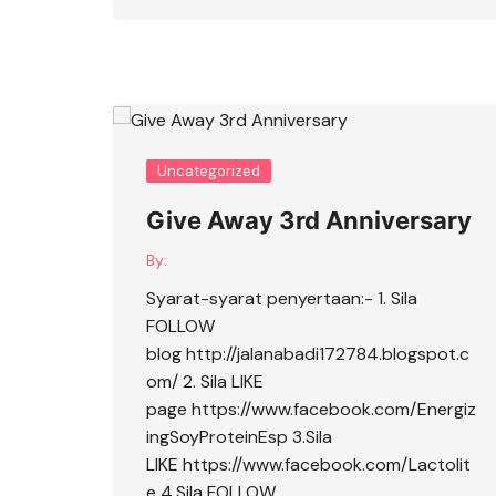
Uncategorized
Give Away 3rd Anniversary
By:
Syarat-syarat penyertaan:- 1. Sila
FOLLOW
blog http://jalanabadi172784.blogspot.c
om/ 2. Sila LIKE
page https://www.facebook.com/Energiz
ingSoyProteinEsp 3.Sila
LIKE https://www.facebook.com/Lactolit
e 4.Sila FOLLOW