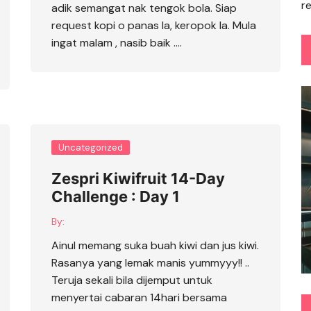
r
adik semangat nak tengok bola. Siap
request kopi o panas la, keropok la. Mula
ingat malam , nasib baik ….
Uncategorized
Zespri Kiwifruit 14-Day
Challenge : Day 1
By:
Ainul memang suka buah kiwi dan jus kiwi.
Rasanya yang lemak manis yummyyy!! ..
Teruja sekali bila dijemput untuk
menyertai cabaran 14hari bersama