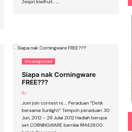
Zespri kiwifruit.. ….
Uncategorized
Siapa nak Corningware
FREE???
By:
Jom join contest ni….. Peraduan “Detik
bersama Sunlight” Tempoh peraduan: 30
Jun, 2012 – 29 Julai 2012 Hadiah berupa
set CORNINGWARE bernilai RM429.00