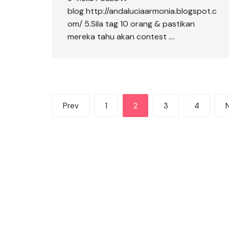
blog http://andaluciaarmonia.blogspot.c
om/ 5.Sila tag 10 orang & pastikan
mereka tahu akan contest ….
Posts
Prev
1
2
3
4
pagination