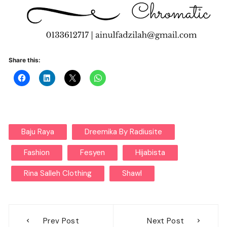
Share this:
Baju Raya
Dreemika By Radiusite
Fashion
Fesyen
Hijabista
Rina Salleh Clothing
Shawl
Post
Prev Post
Next Post