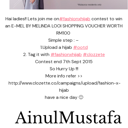
Hai ladies!! Lets join me on
#fashionxhijab
contest to win
an E-MEL BY MELINDA LOOI SHOPPING VOUCHER WORTH
RM100
Simple step : –
1.Upload a hijab
#ootd
2. Tag it with
#fashionxhijab
#clozzete
Contest end 7th Sept 2015
So Hurry Up !!!
More info refer >>
http://www.clozette.co/campaigns/upload/fashion-x-
hijab
have a nice day 🙂