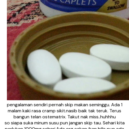
pengalaman sendiri pernah skip makan seminggu. Ada 1
malam kaki rasa cramp sikit.nasib baik tak teruk. Terus
bangun telan ostematrix. Takut nak miss..huhhhu
so siapa suka minum susu pun jangan skip tau. Sehari kita
perlukan 1000mg sehari.Ada org cakap ikan bilis pun ada