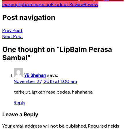
makeup
lipbalm
make up
Product Review
Review
Post navigation
Prev Post
Next Post
One thought on “
LipBalm Perasa
Sambal
”
YB Shehan
says:
November 27, 2015 at 1:00 am
terkejut. igtkan rasa pedas. hahahaha
Reply
Leave a Reply
Your email address will not be published.
Required fields