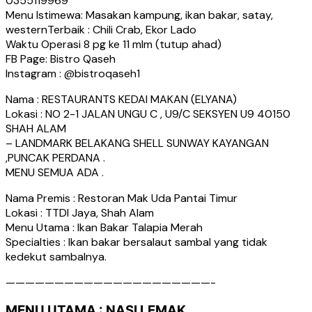
0355119969
Menu Istimewa: Masakan kampung, ikan bakar, satay,
westernTerbaik : Chili Crab, Ekor Lado
Waktu Operasi 8 pg ke 11 mlm (tutup ahad)
FB Page: Bistro Qaseh
Instagram : @bistroqaseh1
Nama : RESTAURANTS KEDAI MAKAN (ELYANA)
Lokasi : NO 2-1 JALAN UNGU C , U9/C SEKSYEN U9 40150
SHAH ALAM
– LANDMARK BELAKANG SHELL SUNWAY KAYANGAN
,PUNCAK PERDANA .
MENU SEMUA ADA .
Nama Premis : Restoran Mak Uda Pantai Timur
Lokasi : TTDI Jaya, Shah Alam
Menu Utama : Ikan Bakar Talapia Merah
Specialties : Ikan bakar bersalaut sambal yang tidak
kedekut sambalnya.
—————————————————————-
MENU UTAMA : NASI LEMAK