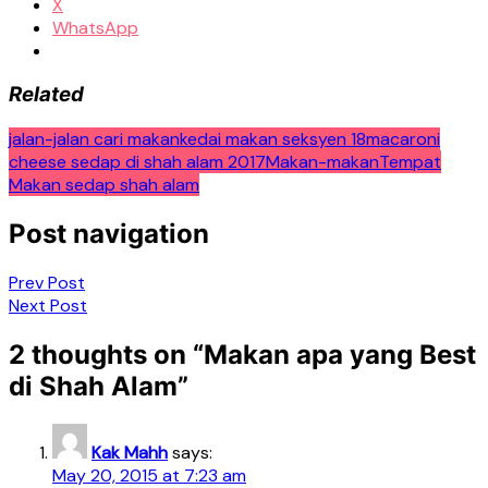
X
WhatsApp
Related
jalan-jalan cari makan
kedai makan seksyen 18
macaroni
cheese sedap di shah alam 2017
Makan-makan
Tempat
Makan sedap shah alam
Post navigation
Prev Post
Next Post
2 thoughts on “
Makan apa yang Best
di Shah Alam
”
Kak Mahh
says:
May 20, 2015 at 7:23 am