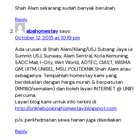
Shah Alam sekarang sudah banyak berubah.
Reply
abahomestay
says:
October 12, 2015 at 10:19 pm
Ada urusan di Shah Alam/Klang/USJ Subang Jaya i.e
Summit USJ, Sunway, Alam Sentral, Kota Kemuning,
SACC Mall, I-City, Wet World, ADTEC, CIAST, WISMA
GM, UITM, UNISEL, MSU, POLITEKNIK Shah Alam atau
sebagainya. Tempahlah homestay kami yang
berdekatan dengan harga murah & berpatutan
(RM180/semalam) dan boleh layari INTERNET @ UNIFI
percuma.
Layari blog kami untuk info terkini di
http://onlinebookinghomestay.blogspot.com
p/s: perkhidmatan sewa harian juga disediakan
Reply