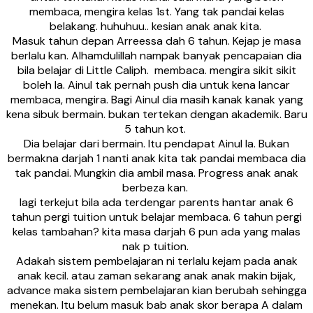
membaca, mengira kelas 1st. Yang tak pandai kelas
belakang. huhuhuu.. kesian anak anak kita.
Masuk tahun depan Arreessa dah 6 tahun. Kejap je masa
berlalu kan. Alhamdulillah nampak banyak pencapaian dia
bila belajar di Little Caliph. membaca. mengira sikit sikit
boleh la. Ainul tak pernah push dia untuk kena lancar
membaca, mengira. Bagi Ainul dia masih kanak kanak yang
kena sibuk bermain. bukan tertekan dengan akademik. Baru
5 tahun kot.
Dia belajar dari bermain. Itu pendapat Ainul la. Bukan
bermakna darjah 1 nanti anak kita tak pandai membaca dia
tak pandai. Mungkin dia ambil masa. Progress anak anak
berbeza kan.
lagi terkejut bila ada terdengar parents hantar anak 6
tahun pergi tuition untuk belajar membaca. 6 tahun pergi
kelas tambahan? kita masa darjah 6 pun ada yang malas
nak p tuition.
Adakah sistem pembelajaran ni terlalu kejam pada anak
anak kecil. atau zaman sekarang anak anak makin bijak,
advance maka sistem pembelajaran kian berubah sehingga
menekan. Itu belum masuk bab anak skor berapa A dalam