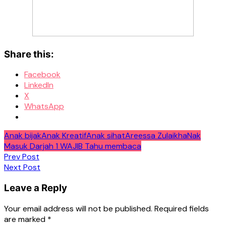
Share this:
Facebook
LinkedIn
X
WhatsApp
Anak bijak
Anak Kreatif
Anak sihat
Areessa Zulaikha
Nak
Masuk Darjah 1 WAJIB Tahu membaca
Post
Prev Post
Next Post
navigation
Leave a Reply
Your email address will not be published.
Required fields
are marked
*