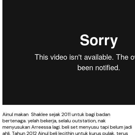
Ainul makan Shaklee sejak 2011 untuk bagi badan
bertenaga. yelah bekerja, selalu outstation, nak
menyusukan Arreessa lagi. beli set menyusu tapi belum jadi
ahli. Tahun 2012 Ainul beli lecithin untuk kurus pulak. terus