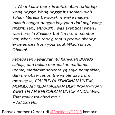
“… What i saw there, is ketaksuban terhadap
wang ringgit. Wang ringgit itu seolah-oleh
Tuhan. Mereka bersorak, mereka macam
taksub sangat dengan kejayaan dari segi wang
ringgit. Tapi, although i was skeptical when i
was here, in Shaklee, but i’m not a member
yet, what i see today, that u people sharing
experiences from your soul. Which is soo
Ohsem!
Kebebasan kewangan itu hanyalah BONUS
sahaja, dan bukan merupakan matlamat
utama, matlamat sebenar yg saya nampaklah,
dari my observation the whole day from
morning is, YOU PUNYA KEINGINAN UNTUK
MENGECAPI KEBAHAGIAAN DEMI INSAN-INSAN
YANG TELAH BERKORBAN UNTUK ANDA. Wow!
That really touched me “
– Adibah Nor.
Banyak moment2 best di
‪#‎ShakleeNC2016‬
kemarin.