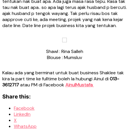
tentukan nak buat apa. Ada juga masa rasa tepu. Rasa tak
tau nak buat apa.. so apa lagi terus ajak husband p bercuti.
ajak husband p tengok wayang. Tak perlu risau bos tak
aapprove cuti ke, ada meeting, projek yang nak kena kejar
date line. Date line projek business kita yang tentukan.
Shawl : Rina Salleh
Blouse : Mumsluv
Kalau ada yang berminat untuk buat business Shaklee tak
kira la part time ke fulltime boleh la hubungi Ainul di
013-
3612717
atau PM di Facebook
AinulMustafa
Share this:
Facebook
LinkedIn
X
WhatsApp