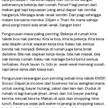
sebenarnya bekerja dari rumah. Penat? lagi penat dari
makan gaji tapi kepuasan yang ainul dapat tak ternilai
harganya. Menjaga anak-anak sendiri. Dari pagi sehingga
malam bersama mereka. 24jam x 7hari. Ke mana sahaja
ainul pergi mesti ada anak-anak. Sangat best
Pengurusan masa paling penting. Bekerja di rumah kita
takde bos nak pantau. Kita la bos, kita la pekerja. Kita kena
ada disiplin untuk siapkan kerja kita. Kalau tak semua
benda tak menjadi. Bekerja di rumah juga kena letak
dateline. Bila nak siapkan kerja-kerja.. bila nak masak, bila
nak kemas rumah. Kalau tak manage betul betul semua
terbabas. Asyik layan tv, tido je.. awal-awal memang susah
tapi lama-lama dah biasa kan.
Pengurusan kewangan pun penting sebab kita takde KWSP,
Socso. Dapat je income dari business terus asingkan.mana
untuk saving, bayar hutang, zakat dan lain-lain. Duduk di
rumah ni lagi banyak jimat. Jimat dari tol, bayar parking
kereta, minyak kereta. Makan di opis dan shopping time
lunch. Rasanya sejak jadi wahm ni jarang la shopping kasut.