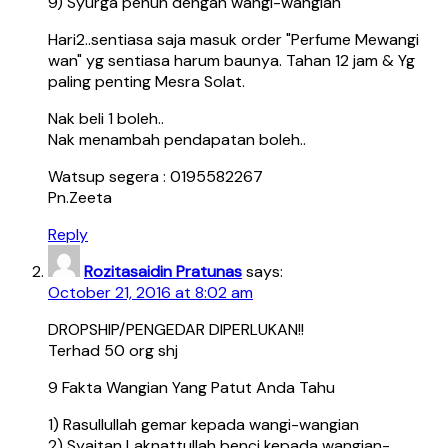
9) Syurga penuh dengan wangi-wangian
Hari2..sentiasa saja masuk order "Perfume Mewangi
wan" yg sentiasa harum baunya. Tahan 12 jam & Yg
paling penting Mesra Solat.
Nak beli 1 boleh..
Nak menambah pendapatan boleh..
Watsup segera : 0195582267
Pn.Zeeta
Reply
Rozitasaidin Pratunas
says:
October 21, 2016 at 8:02 am
DROPSHIP/PENGEDAR DIPERLUKAN!!
Terhad 50 org shj
9 Fakta Wangian Yang Patut Anda Tahu
1) Rasullullah gemar kepada wangi-wangian
2) Syaitan Laknattullah benci kepada wangian-