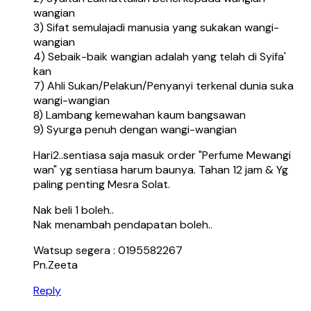
wangian
3) Sifat semulajadi manusia yang sukakan wangi-
wangian
4) Sebaik-baik wangian adalah yang telah di Syifa'
kan
7) Ahli Sukan/Pelakun/Penyanyi terkenal dunia suka
wangi-wangian
8) Lambang kemewahan kaum bangsawan
9) Syurga penuh dengan wangi-wangian
Hari2..sentiasa saja masuk order "Perfume Mewangi
wan" yg sentiasa harum baunya. Tahan 12 jam & Yg
paling penting Mesra Solat.
Nak beli 1 boleh..
Nak menambah pendapatan boleh..
Watsup segera : 0195582267
Pn.Zeeta
Reply