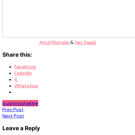
Ainul Mustafa
&
faiz Saaid
Share this:
Facebook
LinkedIn
X
WhatsApp
business
shaklee
Post
Prev Post
Next Post
navigation
Leave a Reply