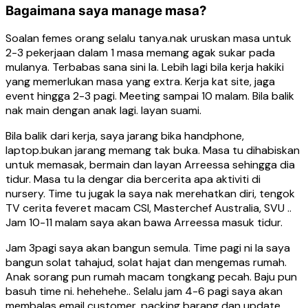
Bagaimana saya manage masa?
Soalan femes orang selalu tanya.nak uruskan masa untuk
2-3 pekerjaan dalam 1 masa memang agak sukar pada
mulanya. Terbabas sana sini la. Lebih lagi bila kerja hakiki
yang memerlukan masa yang extra. Kerja kat site, jaga
event hingga 2-3 pagi. Meeting sampai 10 malam. Bila balik
nak main dengan anak lagi. layan suami.
Bila balik dari kerja, saya jarang bika handphone,
laptop.bukan jarang memang tak buka. Masa tu dihabiskan
untuk memasak, bermain dan layan Arreessa sehingga dia
tidur. Masa tu la dengar dia bercerita apa aktiviti di
nursery. Time tu jugak la saya nak merehatkan diri, tengok
TV cerita feveret macam CSI, Masterchef Australia, SVU ..
Jam 10-11 malam saya akan bawa Arreessa masuk tidur.
Jam 3pagi saya akan bangun semula. Time pagi ni la saya
bangun solat tahajud, solat hajat dan mengemas rumah.
Anak sorang pun rumah macam tongkang pecah. Baju pun
basuh time ni. hehehehe.. Selalu jam 4-6 pagi saya akan
membalas email customer, packing barang dan update