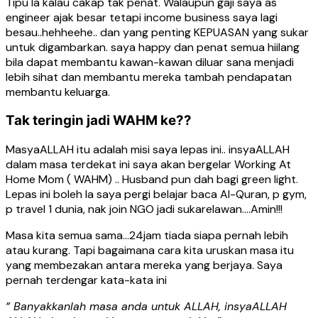
Tipu la kalau cakap tak penat. Walaupun gaji saya as
engineer ajak besar tetapi income business saya lagi
besau..hehheehe.. dan yang penting KEPUASAN yang sukar
untuk digambarkan. saya happy dan penat semua hiilang
bila dapat membantu kawan-kawan diluar sana menjadi
lebih sihat dan membantu mereka tambah pendapatan
membantu keluarga.
Tak teringin jadi WAHM ke??
MasyaALLAH itu adalah misi saya lepas ini.. insyaALLAH
dalam masa terdekat ini saya akan bergelar Working At
Home Mom ( WAHM) .. Husband pun dah bagi green light.
Lepas ini boleh la saya pergi belajar baca Al-Quran, p gym,
p travel 1 dunia, nak join NGO jadi sukarelawan….Amin!!!
Masa kita semua sama…24jam tiada siapa pernah lebih
atau kurang. Tapi bagaimana cara kita uruskan masa itu
yang membezakan antara mereka yang berjaya. Saya
pernah terdengar kata-kata ini
” Banyakkanlah masa anda untuk ALLAH, insyaALLAH