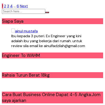
Posts
1
2
3
4
…
6
Next
pagination
Siapa Saya
Ibu kepada 3 puteri. Ex Engineer yang kini
adalah ibu yang bekerja dari rumah. untuk
review sila email ke ainulfadzilah@gmail.com
Engineer To WAHM
Rahsia Turun Berat 18kg
Cara Buat Business Online Dapat 4-5 Angka.Jom
saya ajarkan