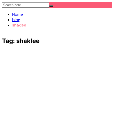
Skip
to
Home
content
blog
shaklee
Tag:
shaklee