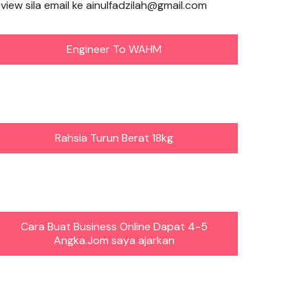
eview sila email ke ainulfadzilah@gmail.com
Engineer To WAHM
Rahsia Turun Berat 18kg
Cara Buat Business Online Dapat 4-5
Angka.Jom saya ajarkan