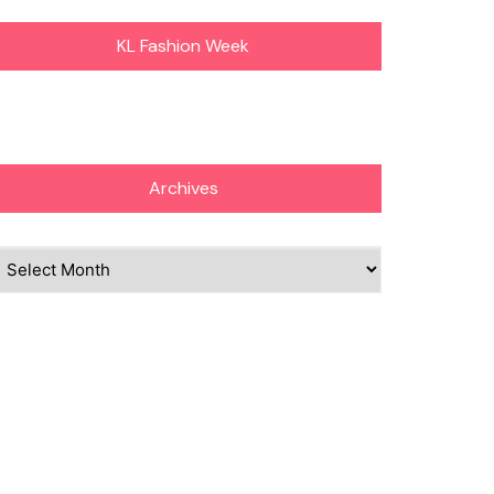
KL Fashion Week
Archives
chives