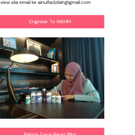
eview sila email ke ainulfadzilah@gmail.com
Engineer To WAHM
Rahsia Turun Berat 18kg