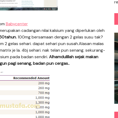
r
rom
Babycenter
 merupakan cadangan nilai kalsium yang diperlukan oleh
-50tahun.
100mg bersamaan dengan 2 gelas susu tak?
um 2 gelas sehari. dapat sehari pun susah.Alasan malas
trix je la. 4bj sehari. nak telan pun senang. sekurang-
sium pada badan sendiri.
Alhamdulillah sejak makan
ngun pagi senang, badan pun cergas..