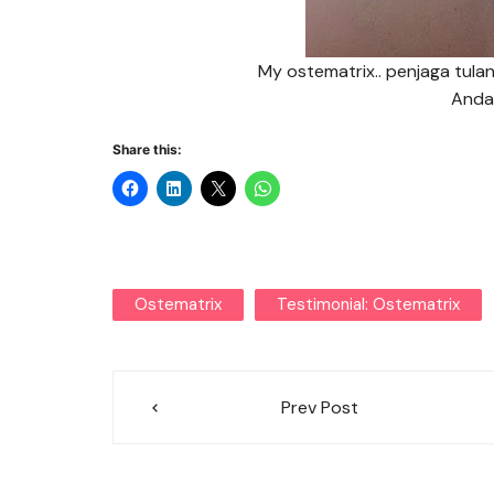
My ostematrix.. penjaga tulan
Anda
Share this:
Ostematrix
Testimonial: Ostematrix
Post
Prev Post
navigation