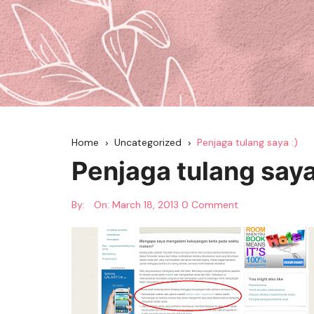
Home
Uncategorized
Penjaga tulang saya :)
Penjaga tulang saya
By:
On:
March 18, 2013
0 Comment