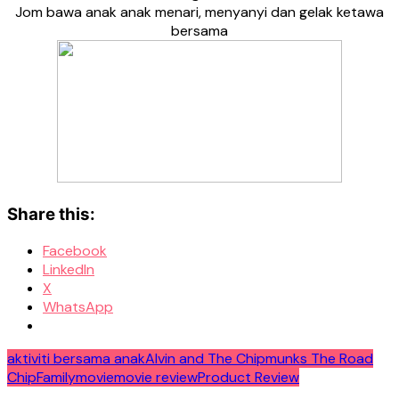
Jom bawa anak anak menari, menyanyi dan gelak ketawa
bersama
Share this:
Facebook
LinkedIn
X
WhatsApp
aktiviti bersama anak
Alvin and The Chipmunks The Road
Chip
Family
movie
movie review
Product Review