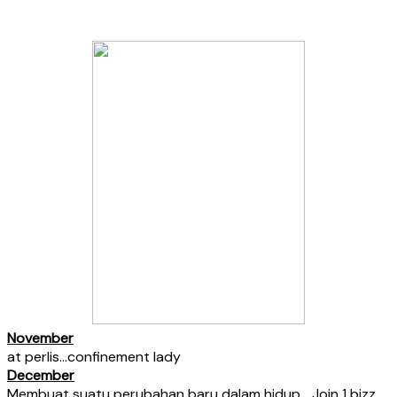
November
at perlis…confinement lady
December
Membuat suatu perubahan baru dalam hidup… Join 1 bizz