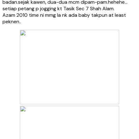
badan.sejak kawen, dua-dua mcm dipam-pam.hehehe…
setiap petang p jogging kt Tasik Sec 7 Shah Alam.
Azam 2010 time ni mmg la nk ada baby takpun at least
peknen..