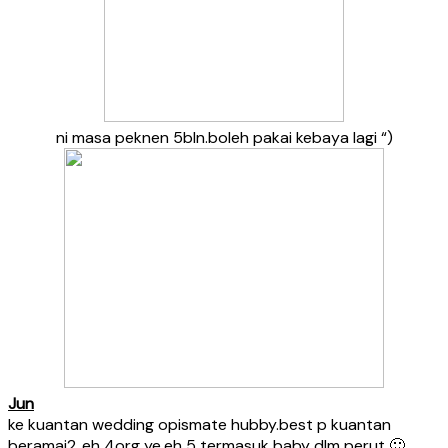
ni masa peknen 5bln.boleh pakai kebaya lagi “)
Jun
ke kuantan wedding opismate hubby.best p kuantan
beramai2..eh 4org ye.eh 5 termasuk baby dlm perut 🙂