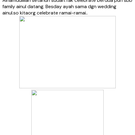
Alhamdulillah setahun sudah.Tak celebrate berdua pun sbb
family ainul datang. Besday ayah sama dgn wedding
ainul.so kitaorg celebrate ramai-ramai..