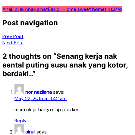
Anak bijak
Anak sihat
Basic H
Home sweet home
tips.info
Post navigation
Prev Post
Next Post
2 thoughts on “
Senang kerja nak
sental puting susu anak yang kotor,
berdaki..
”
nor nazliana
says:
May 22, 2015 at 1:42 am
mcm ok ja..harga siap pos ker
Reply
ainul
says: