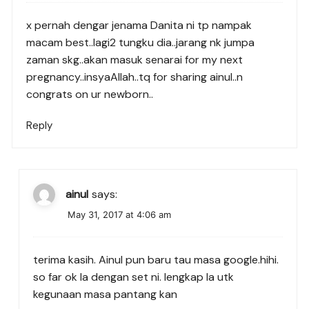
x pernah dengar jenama Danita ni tp nampak
macam best..lagi2 tungku dia..jarang nk jumpa
zaman skg..akan masuk senarai for my next
pregnancy..insyaAllah..tq for sharing ainul..n
congrats on ur newborn..
Reply
ainul
says:
May 31, 2017 at 4:06 am
terima kasih. Ainul pun baru tau masa google.hihi.
so far ok la dengan set ni. lengkap la utk
kegunaan masa pantang kan