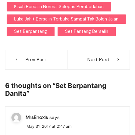
Kisah Bersalin Normal Selepas Pembedahan
Luka Jahit Bersalin Terbuka Sampai Tak Boleh Jalan
Set Berpantang
Set Pantang Bersalin
Post
Prev Post
Next Post
navigation
6 thoughts on “
Set Berpantang
Danita
”
MrsEnoxis
says:
May 31, 2017 at 2:47 am