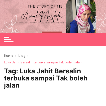
Skip
to
content
Home
blog
Luka Jahit Bersalin terbuka sampai Tak boleh jalan
Tag:
Luka Jahit Bersalin
terbuka sampai Tak boleh
jalan