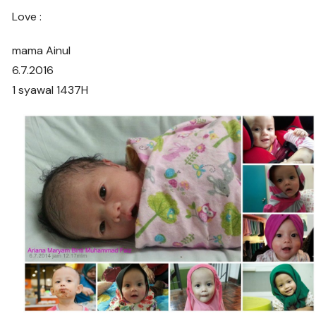
Love :
mama Ainul
6.7.2016
1 syawal 1437H