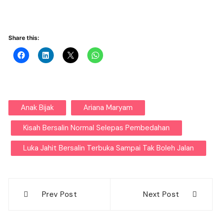
Share this:
Anak Bijak
Ariana Maryam
Kisah Bersalin Normal Selepas Pembedahan
Luka Jahit Bersalin Terbuka Sampai Tak Boleh Jalan
Post
Prev Post
Next Post
navigation