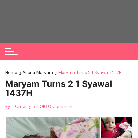
Skip
to
content
Home
Ariana Maryam
Maryam Turns 2 1 Syawal 1437H
Maryam Turns 2 1 Syawal
1437H
By:
On:
July 5, 2016
0 Comment