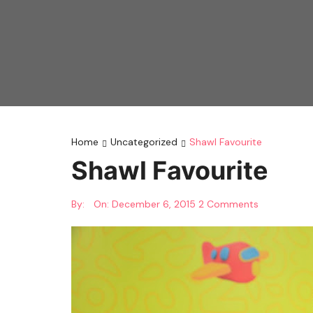
Home
Uncategorized
Shawl Favourite
Shawl Favourite
By:
On:
December 6, 2015
2 Comments