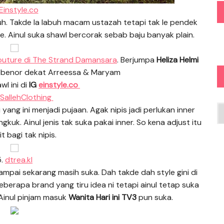
 Einstyle.co
uh. Takde la labuh macam ustazah tetapi tak le pendek
e. Ainul suka shawl bercorak sebab baju banyak plain.
outure di The Strand Damansara
. Berjumpa
Heliza Helmi
ebenor dekat Arreessa & Maryam
l ini di
IG
einstyle.co
SallehClothing
Ar
 yang ini menjadi pujaan. Agak nipis jadi perlukan inner
kuk. Ainul jenis tak suka pakai inner. So kena adjust itu
kit bagi tak nipis.
5.
dtrea.kl
sampai sekarang masih suka. Dah takde dah style gini di
da beberapa brand yang tiru idea ni tetapi ainul tetap suka
k Ainul pinjam masuk
Wanita Hari ini TV3
pun suka.