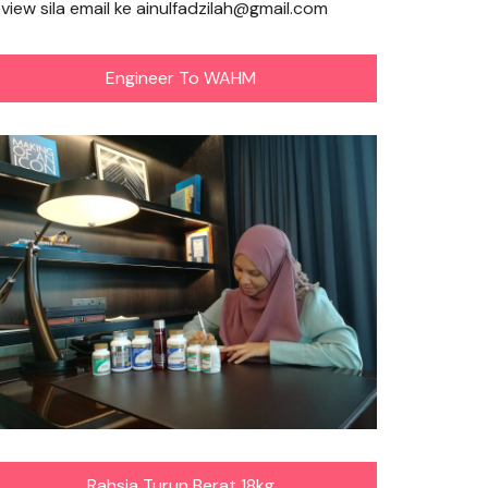
eview sila email ke ainulfadzilah@gmail.com
Engineer To WAHM
Rahsia Turun Berat 18kg