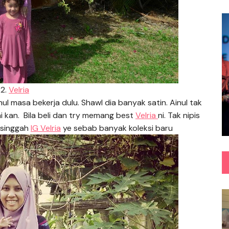
2.
Velria
nul masa bekerja dulu. Shawl dia banyak satin. Ainul tak
ai kan. Bila beli dan try memang best
Velria
ni. Tak nipis
 singgah
IG Velria
ye sebab banyak koleksi baru