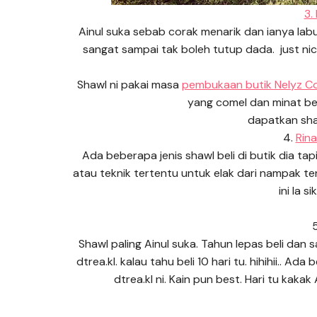
3.
Ainul suka sebab corak menarik dan ianya lab
sangat sampai tak boleh tutup dada. just nic
Shawl ni pakai masa
pembukaan butik Nelyz C
yang comel dan minat b
dapatkan shaw
4.
Rina
Ada beberapa jenis shawl beli di butik dia tapi
atau teknik tertentu untuk elak dari nampak teng
ini la si
Shawl paling Ainul suka. Tahun lepas beli dan 
dtrea.kl. kalau tahu beli 10 hari tu. hihihii.. A
dtrea.kl ni. Kain pun best. Hari tu kaka