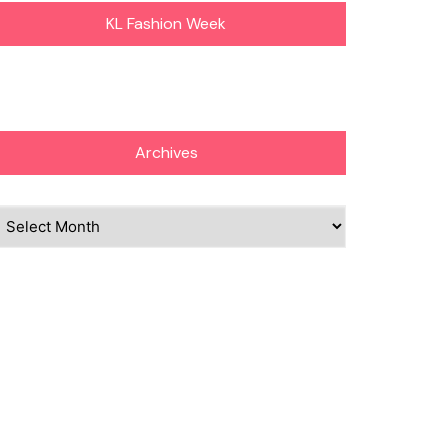
KL Fashion Week
Archives
chives