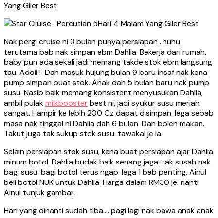
Yang Giler Best
Nak pergi cruise ni 3 bulan punya persiapan ..huhu.
terutama bab nak simpan ebm Dahlia. Bekerja dari rumah,
baby pun ada sekali jadi memang takde stok ebm langsung
tau. Adoii ! Dah masuk hujung bulan 9 baru insaf nak kena
pump simpan buat stok. Anak dah 5 bulan baru nak pump
susu. Nasib baik memang konsistent menyusukan Dahlia,
ambil pulak
milkbooster
best ni, jadi syukur susu meriah
sangat. Hampir ke lebih 200 Oz dapat disimpan. lega sebab
masa nak tinggal ni Dahlia dah 6 bulan. Dah boleh makan.
Takut juga tak sukup stok susu. tawakal je la.
Selain persiapan stok susu, kena buat persiapan ajar Dahlia
minum botol. Dahlia budak baik senang jaga. tak susah nak
bagi susu. bagi botol terus ngap. lega 1 bab penting. Ainul
beli botol NUK untuk Dahlia. Harga dalam RM30 je. nanti
Ainul tunjuk gambar.
Hari yang dinanti sudah tiba…. pagi lagi nak bawa anak anak