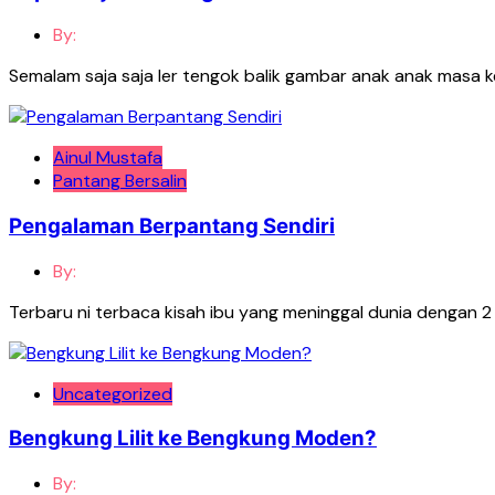
By:
Semalam saja saja ler tengok balik gambar anak anak masa ke
Ainul Mustafa
Pantang Bersalin
Pengalaman Berpantang Sendiri
By:
Terbaru ni terbaca kisah ibu yang meninggal dunia dengan 2 o
Uncategorized
Bengkung Lilit ke Bengkung Moden?
By: