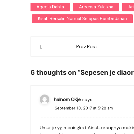
Aqeela Dahlia
Areessa Zulaikha
Ar
Kisah Bersalin Normal Selepas Pembedahan
Post
Prev Post
navigation
6 thoughts on “
Sepesen je diaor
hainom OKje
says:
September 10, 2017 at 5:28 am
Umur je yg meningkat Ainul…orangnya makin