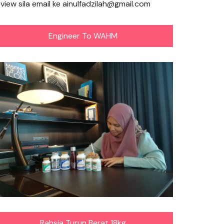
eview sila email ke ainulfadzilah@gmail.com
Engineer To WAHM
Rahsia Turun Berat 18kg