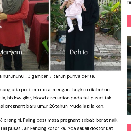
r
a.huhuhuhu .. 3 gambar 7 tahun punya cerita.
 Memang ada problem masa mengandungkan dia.huhuu..
a, hb low giler, blood circulation pada tali pusat tak
l pregnant baru umur 26tahun. Muda lagi la kan.
 3 orang ni. Paling best masa pregnant sebab berat naik
 tali pusat , air kencing kotor ke. Ada sekali doktor kat