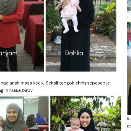
anak anak masa kecik. Sekali tengok ehhh sepesen je
ng ni masa baby
I
a