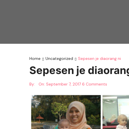
Home
Uncategorized
Sepesen je diaorang ni
Sepesen je diaorang
By:
On:
September 7, 2017
6 Comments