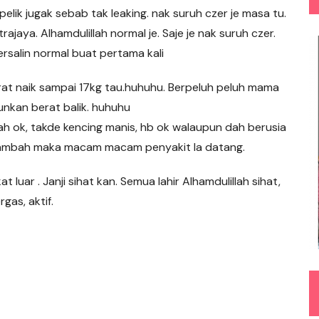
r pelik jugak sebab tak leaking. nak suruh czer je masa tu.
rajaya. Alhamdulillah normal je. Saje je nak suruh czer.
ersalin normal buat pertama kali
erat naik sampai 17kg tau.huhuhu. Berpeluh peluh mama
unkan berat balik. huhuhu
 ok, takde kencing manis, hb ok walaupun dah berusia
tambah maka macam macam penyakit la datang.
 luar . Janji sihat kan. Semua lahir Alhamdulillah sihat,
rgas, aktif.