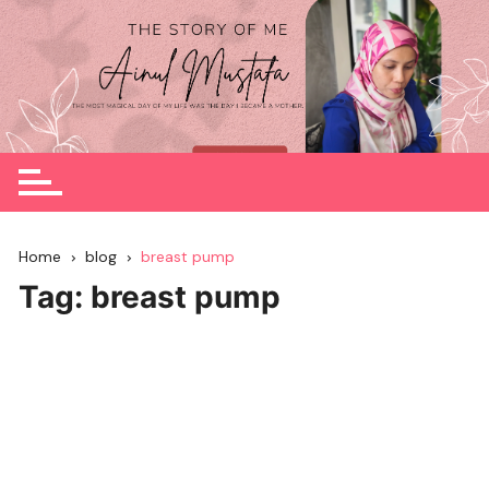
Skip
to
content
Home
blog
breast pump
Tag:
breast pump