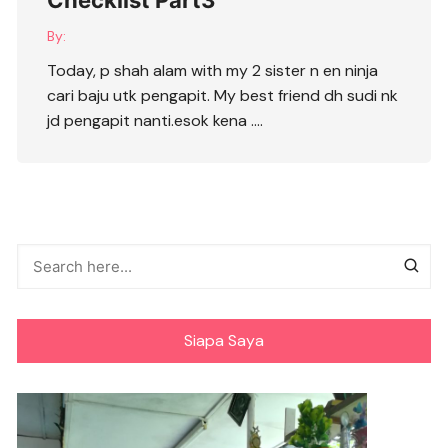
Checklist Part3
By:
Today, p shah alam with my 2 sister n en ninja
cari baju utk pengapit. My best friend dh sudi nk
jd pengapit nanti.esok kena ….
Siapa Saya