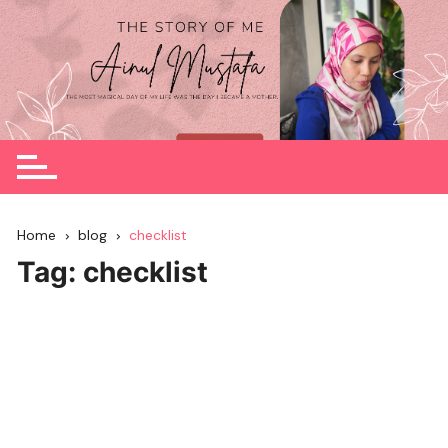
Skip
to
content
Home
blog
checklist
Tag:
checklist