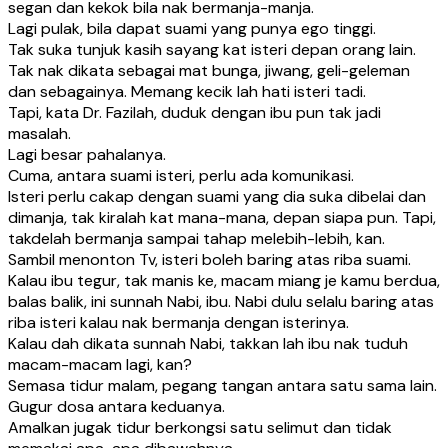
segan dan kekok bila nak bermanja-manja.
Lagi pulak, bila dapat suami yang punya ego tinggi.
Tak suka tunjuk kasih sayang kat isteri depan orang lain.
Tak nak dikata sebagai mat bunga, jiwang, geli-geleman
dan sebagainya. Memang kecik lah hati isteri tadi.
Tapi, kata Dr. Fazilah, duduk dengan ibu pun tak jadi
masalah.
Lagi besar pahalanya.
Cuma, antara suami isteri, perlu ada komunikasi.
Isteri perlu cakap dengan suami yang dia suka dibelai dan
dimanja, tak kiralah kat mana-mana, depan siapa pun. Tapi,
takdelah bermanja sampai tahap melebih-lebih, kan.
Sambil menonton Tv, isteri boleh baring atas riba suami.
Kalau ibu tegur, tak manis ke, macam miang je kamu berdua,
balas balik, ini sunnah Nabi, ibu. Nabi dulu selalu baring atas
riba isteri kalau nak bermanja dengan isterinya.
Kalau dah dikata sunnah Nabi, takkan lah ibu nak tuduh
macam-macam lagi, kan?
Semasa tidur malam, pegang tangan antara satu sama lain.
Gugur dosa antara keduanya.
Amalkan jugak tidur berkongsi satu selimut dan tidak