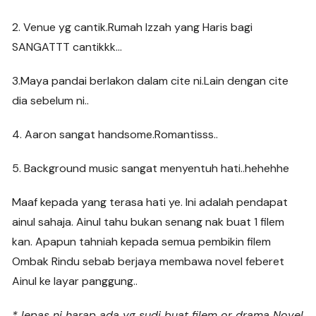
2. Venue yg cantik.Rumah Izzah yang Haris bagi
SANGATTT cantikkk…
3.Maya pandai berlakon dalam cite ni.Lain dengan cite
dia sebelum ni..
4. Aaron sangat handsome.Romantisss..
5. Background music sangat menyentuh hati..hehehhe
Maaf kepada yang terasa hati ye. Ini adalah pendapat
ainul sahaja. Ainul tahu bukan senang nak buat 1 filem
kan. Apapun tahniah kepada semua pembikin filem
Ombak Rindu sebab berjaya membawa novel feberet
Ainul ke layar panggung..
* lepas ni harap ada yg sudi buat filem or drama Novel