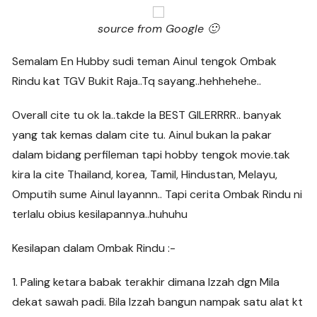
source from Google 🙂
Semalam En Hubby sudi teman Ainul tengok Ombak
Rindu kat TGV Bukit Raja..Tq sayang..hehhehehe..
Overall cite tu ok la..takde la BEST GILERRRR.. banyak
yang tak kemas dalam cite tu. Ainul bukan la pakar
dalam bidang perfileman tapi hobby tengok movie.tak
kira la cite Thailand, korea, Tamil, Hindustan, Melayu,
Omputih sume Ainul layannn.. Tapi cerita Ombak Rindu ni
terlalu obius kesilapannya..huhuhu
Kesilapan dalam Ombak Rindu :-
1. Paling ketara babak terakhir dimana Izzah dgn Mila
dekat sawah padi. Bila Izzah bangun nampak satu alat kt