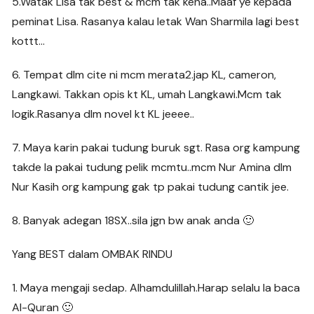
5.Watak Lisa tak best & mcm tak kena..Maaf ye kepada
peminat Lisa. Rasanya kalau letak Wan Sharmila lagi best
kottt…
6. Tempat dlm cite ni mcm merata2.jap KL, cameron,
Langkawi. Takkan opis kt KL, umah Langkawi.Mcm tak
logik.Rasanya dlm novel kt KL jeeee..
7. Maya karin pakai tudung buruk sgt. Rasa org kampung
takde la pakai tudung pelik mcmtu..mcm Nur Amina dlm
Nur Kasih org kampung gak tp pakai tudung cantik jee.
8. Banyak adegan 18SX..sila jgn bw anak anda 🙂
Yang BEST dalam OMBAK RINDU
1. Maya mengaji sedap. Alhamdulillah.Harap selalu la baca
Al-Quran 🙂