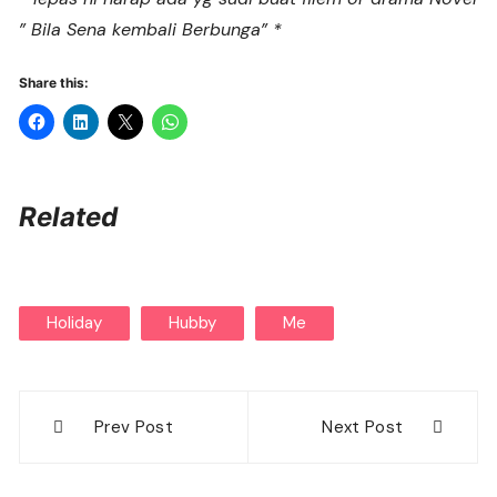
” Bila Sena kembali Berbunga” *
Share this:
Related
Holiday
Hubby
Me
Post
Prev Post
Next Post
navigation