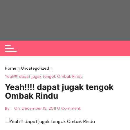
Skip
to
content
Home
Uncategorized
Yeah!!!! dapat jugak tengok Ombak Rindu
Yeah!!!! dapat jugak tengok
Ombak Rindu
By:
On:
December 13, 2011
0 Comment