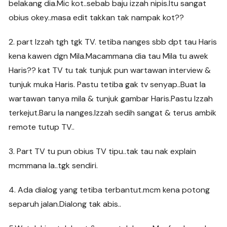
belakang dia.Mic kot..sebab baju izzah nipis.Itu sangat
obius okey..masa edit takkan tak nampak kot??
2. part Izzah tgh tgk TV. tetiba nanges sbb dpt tau Haris
kena kawen dgn Mila.Macammana dia tau Mila tu awek
Haris?? kat TV tu tak tunjuk pun wartawan interview &
tunjuk muka Haris. Pastu tetiba gak tv senyap..Buat la
wartawan tanya mila & tunjuk gambar Haris.Pastu Izzah
terkejut.Baru la nanges.Izzah sedih sangat & terus ambik
remote tutup TV..
3. Part TV tu pun obius TV tipu..tak tau nak explain
mcmmana la..tgk sendiri.
4. Ada dialog yang tetiba terbantut.mcm kena potong
separuh jalan.Dialong tak abis..