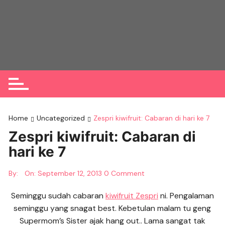
Skip
to
content
Home
Uncategorized
Zespri kiwifruit: Cabaran di hari ke 7
Zespri kiwifruit: Cabaran di
hari ke 7
By:
On:
September 12, 2013
0 Comment
Seminggu sudah cabaran
kiwifruit Zespri
ni. Pengalaman
seminggu yang snagat best. Kebetulan malam tu geng
Supermom’s Sister ajak hang out.. Lama sangat tak