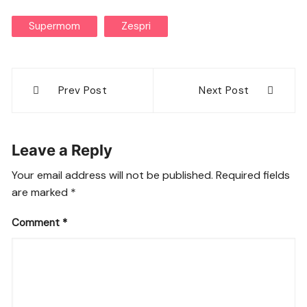
Supermom
Zespri
Post
Prev Post
Next Post
navigation
Leave a Reply
Your email address will not be published.
Required fields
are marked
*
Comment
*