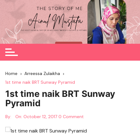
Skip
to
content
Home
Arreessa Zulaikha
1st time naik BRT Sunway Pyramid
1st time naik BRT Sunway
Pyramid
By:
On:
October 12, 2017
0 Comment