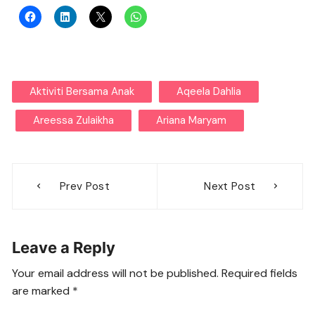
Aktiviti Bersama Anak
Aqeela Dahlia
Areessa Zulaikha
Ariana Maryam
Post
Prev Post
Next Post
navigation
Leave a Reply
Your email address will not be published.
Required fields
are marked
*