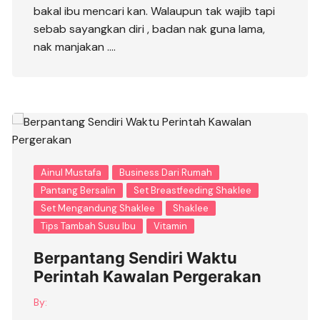
bakal ibu mencari kan. Walaupun tak wajib tapi
sebab sayangkan diri , badan nak guna lama,
nak manjakan ….
Ainul Mustafa
Business Dari Rumah
Pantang Bersalin
Set Breastfeeding Shaklee
Set Mengandung Shaklee
Shaklee
Tips Tambah Susu Ibu
Vitamin
Berpantang Sendiri Waktu
Perintah Kawalan Pergerakan
By: