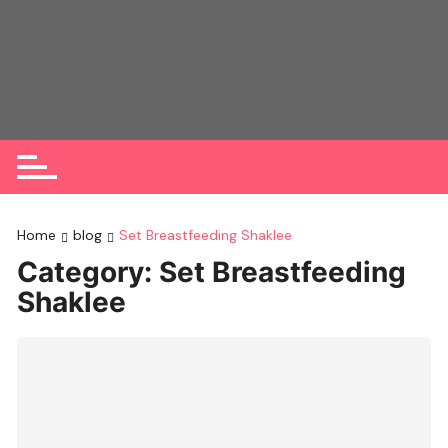
Skip
to
content
Home
blog
Set Breastfeeding Shaklee
Category:
Set Breastfeeding
Shaklee