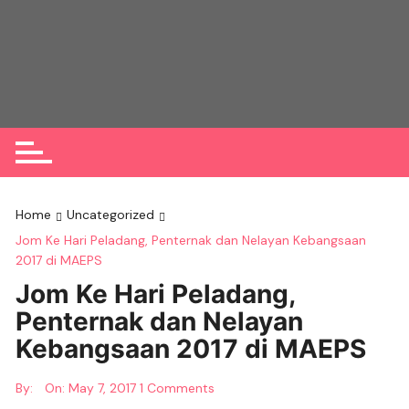
Skip
to
content
Home
Uncategorized
Jom Ke Hari Peladang, Penternak dan Nelayan Kebangsaan
2017 di MAEPS
Jom Ke Hari Peladang,
Penternak dan Nelayan
Kebangsaan 2017 di MAEPS
By:
On:
May 7, 2017
1 Comments