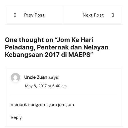
Post
Prev Post
Next Post
navigation
One thought on “
Jom Ke Hari
Peladang, Penternak dan Nelayan
Kebangsaan 2017 di MAEPS
”
Uncle Zuan
says:
May 8, 2017 at 6:40 am
menarik sangat ni. jom jom jom
Reply