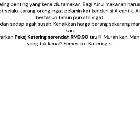
aling penting yang kena diutamakan. Bagi Ainul makanan ha
t selalu. Jarang orang ingat pelamin kat kenduri si A cantik. A
bertahun tahun pun still ingat.
dan sedap agak susah. Kenaikkan harga barang sekarang man
kan.
awarkan
Pakej Katering serendah RM9.90 tau
!!! Murah kan. Ma
yang tak kenal? Femes kot Katering ni.