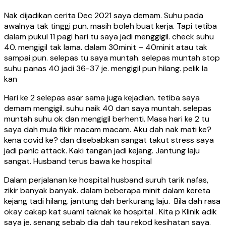
Nak dijadikan cerita Dec 2021 saya demam. Suhu pada
awalnya tak tinggi pun. masih boleh buat kerja. Tapi tetiba
dalam pukul 11 pagi hari tu saya jadi menggigil. check suhu
40. mengigil tak lama. dalam 30minit – 40minit atau tak
sampai pun. selepas tu saya muntah. selepas muntah stop
suhu panas 40 jadi 36-37 je. mengigil pun hilang. pelik la
kan
Hari ke 2 selepas asar sama juga kejadian. tetiba saya
demam mengigil. suhu naik 40 dan saya muntah. selepas
muntah suhu ok dan mengigil berhenti. Masa hari ke 2 tu
saya dah mula fikir macam macam. Aku dah nak mati ke?
kena covid ke? dan disebabkan sangat takut stress saya
jadi panic attack. Kaki tangan jadi kejang. Jantung laju
sangat. Husband terus bawa ke hospital
Dalam perjalanan ke hospital husband suruh tarik nafas,
zikir banyak banyak. dalam beberapa minit dalam kereta
kejang tadi hilang. jantung dah berkurang laju. Bila dah rasa
okay cakap kat suami taknak ke hospital . Kita p Klinik adik
saya je. senang sebab dia dah tau rekod kesihatan saya.