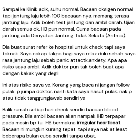
Sampai ke Klinik adik, suhu normal. Bacaan oksigen normal
tapi jantung laju lebih 100 bacaaan nya. memang terasa
jantung laju. Adik boleh test jantung dan ambil darah. Ujian
darah semua ok. HB pun normal. Cuma bacaan pada
jantung ada Denyutan Jantung Tidak Sekata (Aritmia).
Dia buat surat refer ke hospital untuk check tapi saya
taknak. Saya cakap takpa bagi saya relax dulu sebab saya
rasa jantung laju sebab panic attactk,anxiety. Apa apa
risiko saya ambil. Adik doktor pun tak boleh buat apa
dengan kakak yang degil
Ini atas risiko saya ye. Korang yang baca ni jangan follow
pulak. p jumpa doktor. nanti kata saya hasut pulak. nak p
atau tidak tanggungjawab sendiri ye
Balik rumah setiap hari check sendiri bacaan blood
pressure. Bila ambil bacaan akan nampak IHB terpapar
pada mesin bp tu. IHB bermakna
irregular heartbeat
.
Bacaan ni mungkin kurang tepat. tapi saya nak at least
beberapa bulan cuba sendiri tanpa ubat.