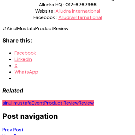
Alludra HQ :
017-6767966
Website :
Alludra International
Facebook :
Alludrainternational
#AinulMustafaProductReview
Share this:
Facebook
LinkedIn
X
WhatsApp
Related
ainul mustafa
Event
Product Review
Review
Post navigation
Prev Post