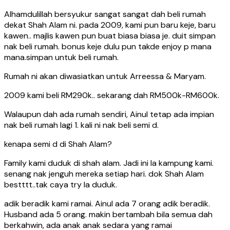
Alhamdulillah bersyukur sangat sangat dah beli rumah
dekat Shah Alam ni. pada 2009, kami pun baru keje, baru
kawen.. majlis kawen pun buat biasa biasa je. duit simpan
nak beli rumah. bonus keje dulu pun takde enjoy p mana
mana.simpan untuk beli rumah.
Rumah ni akan diwasiatkan untuk Arreessa & Maryam.
2009 kami beli RM290k.. sekarang dah RM500k-RM600k.
Walaupun dah ada rumah sendiri, Ainul tetap ada impian
nak beli rumah lagi 1. kali ni nak beli semi d.
kenapa semi d di Shah Alam?
Family kami duduk di shah alam. Jadi ini la kampung kami.
senang nak jenguh mereka setiap hari. dok Shah Alam
bestttt..tak caya try la duduk.
adik beradik kami ramai. Ainul ada 7 orang adik beradik.
Husband ada 5 orang. makin bertambah bila semua dah
berkahwin, ada anak anak sedara yang ramai