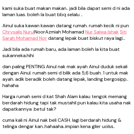
kami suka buat makan makan.. jadi bila dapat semi d ni ada
laman luas. boleh la buat bbq selalu ..
Ainul suka kawan kawan datang rumah. rumah kecik ni pun
Chrysalis Nurul
NoorAzmiah Mohamad
Nur Salwa Ishak
Siti
Sarah Mohamad Nor
datang lepak buat biskut raya lagi…
Jadi bila ada rumah baru, ada laman boleh la kita buat
sukanneka.hihi
dan paling PENTING Ainul nak mak ayah Ainul duduk sekali
dengan Ainul. rumah semi d bilik ada 5,6 buah. 1 untuk mak
ayah. adik beradik boleh datang lepak, landing bergosipp..
hahaha
Harga rumah semi d kat Shah Alam kalau tengok memang
berdarah hidung tapi tak mustahil pun kalau kita usaha nak
dapatkannya .betul tak?
cuma kali ni Ainul nak beli CASH. lagi berdarah hidung &
telinga dengar kan..hahaaha..impian kena giler uolss..