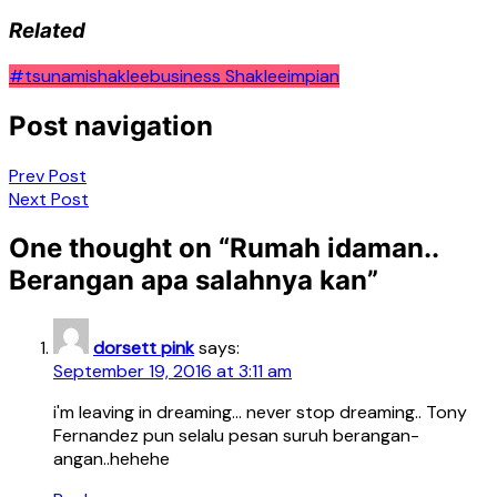
Related
#tsunamishaklee
business Shaklee
impian
Post navigation
Prev Post
Next Post
One thought on “
Rumah idaman..
Berangan apa salahnya kan
”
dorsett pink
says:
September 19, 2016 at 3:11 am
i'm leaving in dreaming… never stop dreaming.. Tony
Fernandez pun selalu pesan suruh berangan-
angan..hehehe