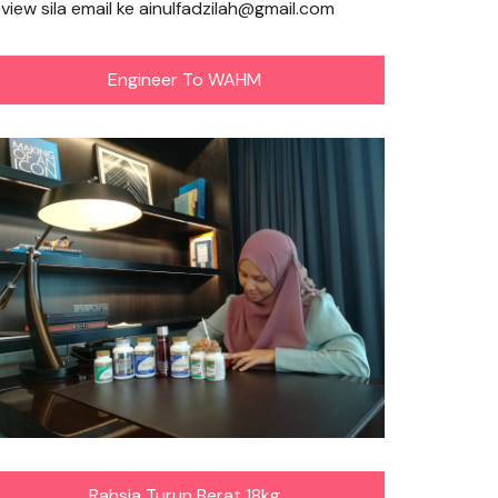
eview sila email ke ainulfadzilah@gmail.com
Engineer To WAHM
Rahsia Turun Berat 18kg