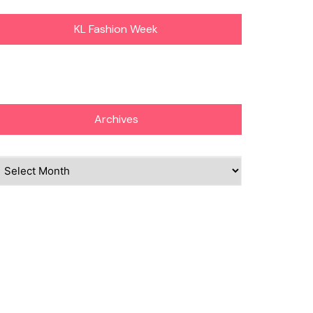
KL Fashion Week
Archives
chives