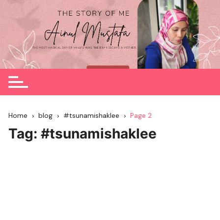
Skip
to
content
Home
blog
#tsunamishaklee
Page 2
Tag:
#tsunamishaklee