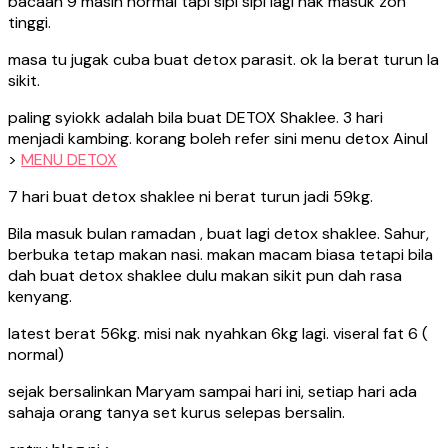
bacaan 9 masih normal tapi sipi sipi lagi nak masuk zon
tinggi.
masa tu jugak cuba buat detox parasit. ok la berat turun la
sikit.
paling syiokk adalah bila buat DETOX Shaklee. 3 hari
menjadi kambing. korang boleh refer sini menu detox Ainul
>
MENU DETOX
7 hari buat detox shaklee ni berat turun jadi 59kg.
Bila masuk bulan ramadan , buat lagi detox shaklee. Sahur,
berbuka tetap makan nasi. makan macam biasa tetapi bila
dah buat detox shaklee dulu makan sikit pun dah rasa
kenyang.
latest berat 56kg. misi nak nyahkan 6kg lagi. viseral fat 6 (
normal)
sejak bersalinkan Maryam sampai hari ini, setiap hari ada
sahaja orang tanya set kurus selepas bersalin.