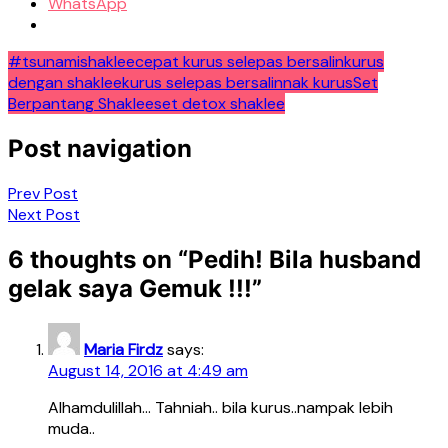
WhatsApp
#tsunamishaklee
cepat kurus selepas bersalin
kurus
dengan shaklee
kurus selepas bersalin
nak kurus
Set
Berpantang Shaklee
set detox shaklee
Post navigation
Prev Post
Next Post
6 thoughts on “
Pedih! Bila husband
gelak saya Gemuk !!!
”
Maria Firdz
says:
August 14, 2016 at 4:49 am
Alhamdulillah… Tahniah.. bila kurus..nampak lebih
muda..