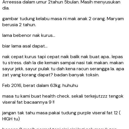
Arreessa dalam umur 2tahun 5bulan. Masih menyusukan
dia.
gambar tudung kelabu masa ni mak anak 2 orang. Maryam
berusia 2 tahun.
lama bebenor nak kurus…
biar lama asal dapat…
nak cepat kurus tapi cepat naik balik nak buat apa.. lepas
tu stress. dah la die kemain sampai nasi tak makan. makan
sayur jekk. sayur pulak tu dah kena racun serangga la. apa
zat yang korang dapat? badan banyak toksin.
Feb 2016, berat dalam 63kg. huhuhu
masa tu kami buat health check. sekali terkejutzzz tengok
viseral fat bacaannya 9 !!
jangan tak tahu masa pakai tudung purple viseral fat 12 (
HIGH tu)