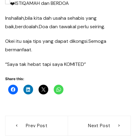
ISTIQAMAH dan BERDOA
Inshallah,bila kita dah usaha sehabis yang
baik,berdoalah.Doa dan tawakal perlu seiring.
Okei itu saja tips yang dapat dikongsi.Semoga
bermanfaat.
“Saya tak hebat tapi saya KOMITED”
Share this:
Post
Prev Post
Next Post
navigation