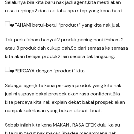
Selalunya bila kita baru nak jadi agent,kita mesti akan
rasa terpinga2 dan tak tahu apa step yang kena buat.
FAHAMI betul-betul “product” yang kita nak jual.
Tak perlu faham banyak2 produk,pening nanti.Faham 2
atau 3 produk dah cukup dah.So dari semasa ke semasa
kita akan belajar produk2 lain secara tak langsung.
PERCAYA dengan “product” kita
Sebagai agen,kita kena percaya produk yang kita nak
jual ni supaya bakal prospek akan rasa confident.Bila
kita percaya,kita nak explain dekat bakal prospek akan
nampak keikhlasan yang bukan dibuat-buat.
Sebab inilah kita kena MAKAN , RASA EFEK dulu. kalau
kita pun takut nak makan Shaklee macammana nak