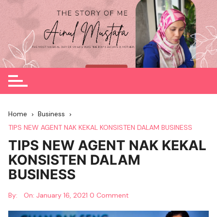
Skip
to
content
Home
Business
TIPS NEW AGENT NAK KEKAL KONSISTEN DALAM BUSINESS
TIPS NEW AGENT NAK KEKAL
KONSISTEN DALAM
BUSINESS
By:
On:
January 16, 2021
0 Comment