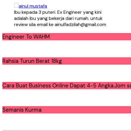
Ibu kepada 3 puteri. Ex Engineer yang kini
adalah ibu yang bekerja dari rumah. untuk
review sila email ke ainulfadzilah@gmail.com
Engineer To WAHM
Rahsia Turun Berat 18kg
Cara Buat Business Online Dapat 4-5 Angka.Jom sa
Semanis Kurma