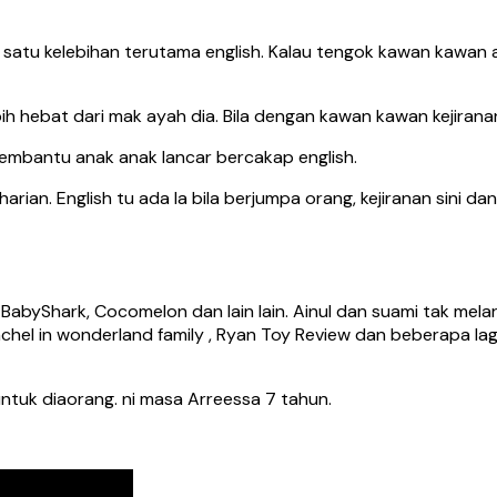
 satu kelebihan terutama english. Kalau tengok kawan kawan 
ebih hebat dari mak ayah dia. Bila dengan kawan kawan kejiran
embantu anak anak lancar bercakap english.
rian. English tu ada la bila berjumpa orang, kejiranan sini 
 BabyShark, Cocomelon dan lain lain. Ainul dan suami tak mel
chel in wonderland family , Ryan Toy Review dan beberapa lag
ntuk diaorang. ni masa Arreessa 7 tahun.