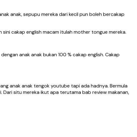
anak anak, sepupu mereka dari kecil pun boleh bercakap
an sini cakap english macam itulah mother tongue mereka.
dan dengan anak anak bukan 100 % cakap english. Cakap
arang anak anak tengok youtube tapi ada hadnya. Bermula
i. Dari situ mereka ikut apa terutama bab review makanan,