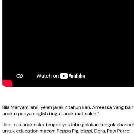
Bila Maryam lahir, yelah jarak 4tahun kan. Arreessa yang b
anak u punya english i ingat anak mat saleh ”
Jadi bila anak suka tengok youtube galakan tengok channel e
untuk education macam Peppa Pig, blippi, Dora, Paw Patrol