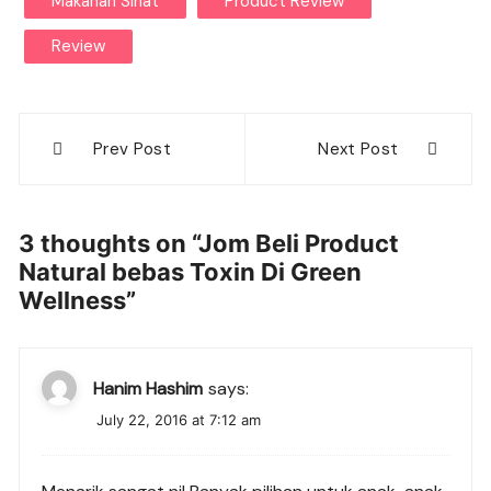
Makanan Sihat
Product Review
Review
Post
Prev Post
Next Post
navigation
3 thoughts on “
Jom Beli Product
Natural bebas Toxin Di Green
Wellness
”
Hanim Hashim
says:
July 22, 2016 at 7:12 am