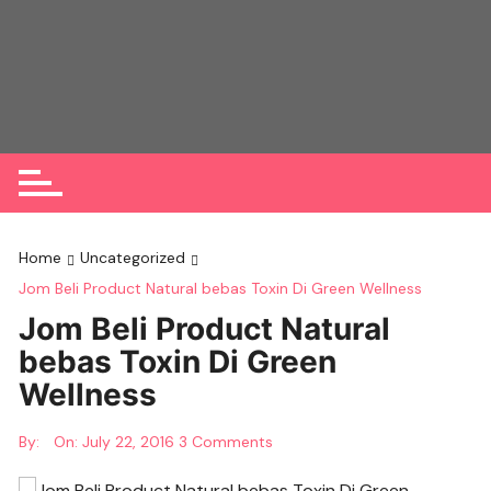
Skip
to
content
Home
Uncategorized
Jom Beli Product Natural bebas Toxin Di Green Wellness
Jom Beli Product Natural
bebas Toxin Di Green
Wellness
By:
On:
July 22, 2016
3 Comments