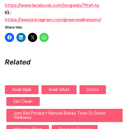
https://www.facebook.com/mygwsb/?fref=ts
IG :
https://www.instagram.com/greenwellnessmy/
Share this:
Related
Anak Bijak
Anak Sihat
Detox
Eat Clean
Jom Beli Product Natural Bebas Toxin Di Green
Wellness