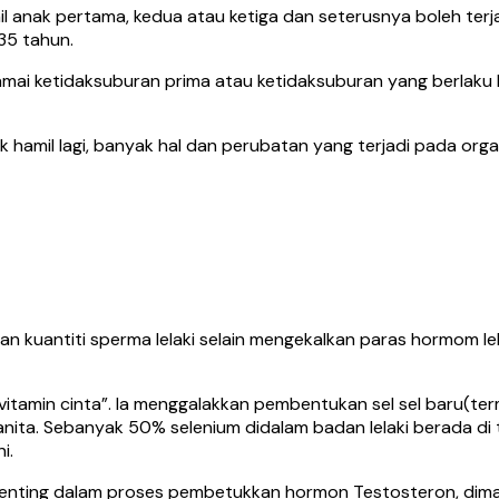
anak pertama, kedua atau ketiga dan seterusnya boleh terja
 35 tahun.
amai ketidaksuburan prima atau ketidaksuburan yang berlak
 hamil lagi, banyak hal dan perubatan yang terjadi pada or
dan kuantiti sperma lelaki selain mengekalkan paras hormom le
vitamin cinta”. Ia menggalakkan pembentukan sel sel baru(te
ita. Sebanyak 50% selenium didalam badan lelaki berada di tes
i.
enting dalam proses pembetukkan hormon Testosteron, diman