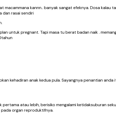
k buat macammana kannn.. banyak sangat efeknya. Dosa kalau 
dan rasai sendiri
h.
h plan untuk pregnant. Tapi masa tu berat badan naik . mema
30tahun
kan kehadiran anak kedua pula. Sayangnya penantian anda it
 pertama atau lebih, berisiko mengalami ketidaksuburan sekun
 pada organ reproduktifnya.