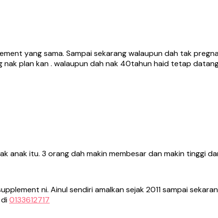
pplement yang sama. Sampai sekarang walaupun dah tak pregna
nang nak plan kan . walaupun dah nak 40tahun haid tetap data
anak anak itu. 3 orang dah makin membesar dan makin tinggi da
lement ni. Ainul sendiri amalkan sejak 2011 sampai sekarang.
 di
0133612717