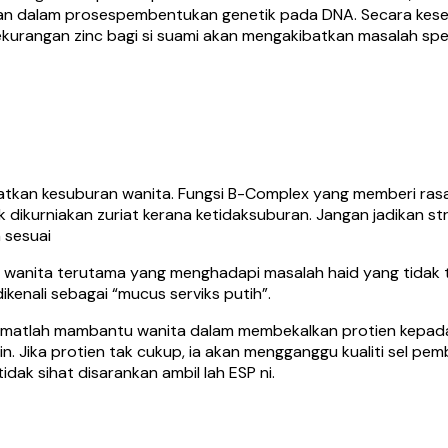
ranan dalam prosespembentukan genetik pada DNA. Secara kes
ekurangan zinc bagi si suami akan mengakibatkan masalah sp
n kesuburan wanita. Fungsi B-Complex yang memberi rasatena
dikurniakan zuriat kerana ketidaksuburan. Jangan jadikan str
 sesuai
 wanita terutama yang menghadapi masalah haid yang tidak t
ikenali sebagai “mucus serviks putih”.
 amatlah mambantu wanita dalam membekalkan protien kepada
Jika protien tak cukup, ia akan mengganggu kualiti sel pemb
idak sihat disarankan ambil lah ESP ni.